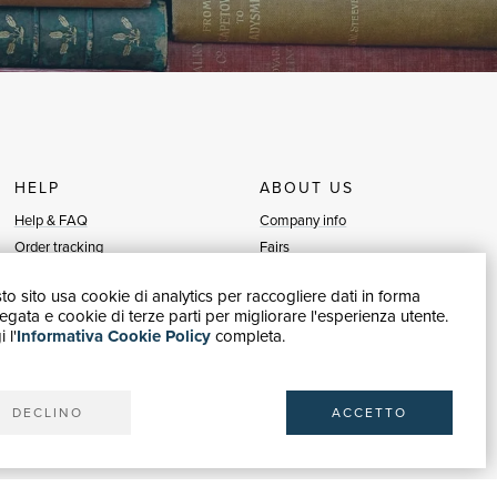
HELP
ABOUT US
Help & FAQ
Company info
Order tracking
Fairs
Returns & Refunds
Sellers
o sito usa cookie di analytics per raccogliere dati in forma
Invoicing
Blog
gata e cookie di terze parti per migliorare l'esperienza utente.
Carta del Docente / 18App
Sell with us
 l'
Informativa Cookie Policy
completa.
Contact us
DECLINO
ACCETTO