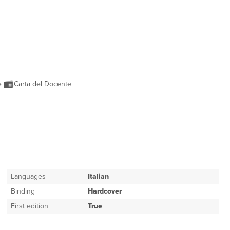
ne
Carta del Docente
Languages
Italian
Binding
Hardcover
First edition
True