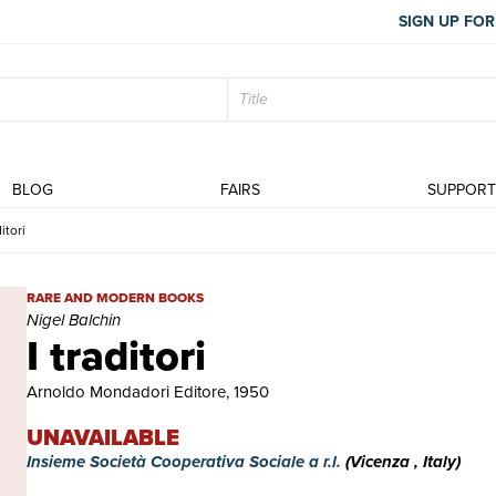
SIGN UP FOR
BLOG
FAIRS
SUPPOR
ditori
I traditori | Rare and modern books | Nigel Balchin
RARE AND MODERN BOOKS
Nigel Balchin
I traditori
Arnoldo Mondadori Editore, 1950
UNAVAILABLE
Insieme Società Cooperativa Sociale a r.l.
(Vicenza , Italy)