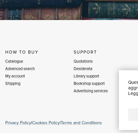
HOW TO BUY
SUPPORT
Catalogue
Quotations
Advanced search
Desiderata
My account
Library support
Quest
Shipping
Bookshop support
aggre
Advertising services
Leggi
Privacy Policy
|
Cookies Policy
|
Terms and Conditions