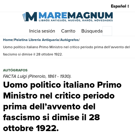
Inicia sesión
Carrito
Búsqueda
Menú princip
Home
Palatina Libreria Antiquaria
Autógrafos
Uomo politico italiano Primo Ministro nel critico periodo prima dell’avvento del
fascismo si dimise il 28 ottobre 1922.
Uomo politico italiano Primo Ministro nel critico periodo prima dell’a
AUTÓGRAFOS
FACTA Luigi (Pinerolo, 1861 - 1930).
Uomo politico italiano Primo
Ministro nel critico periodo
prima dell’avvento del
fascismo si dimise il 28
ottobre 1922.