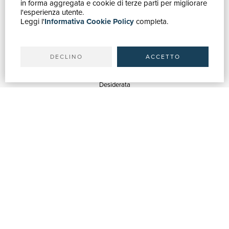
in forma aggregata e cookie di terze parti per migliorare
Catálogo
l'esperienza utente.
Leggi l'
Informativa Cookie Policy
completa.
Búsqueda avanzada
Mi cuenta
Envíos
DECLINO
ACCETTO
SERVICIOS
Estimación
Desiderata
Servicios Bibliotecas
Servicios Librerías
Servicios de Publicidad
ASISTENCIA
Ayuda y FAQ
Seguir los pedidos
Devoluciones y Reembolsos
Facturación
Carta del Docente / 18App
Contáctanos
ACERCA DE NOSOTROS