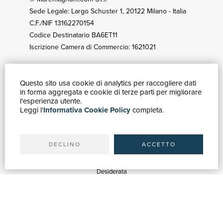
Sede Legale: Largo Schuster 1, 20122 Milano - Italia
C.F./NIF 13162270154
Codice Destinatario BA6ET11
Iscrizione Camera di Commercio: 1621021
Questo sito usa cookie di analytics per raccogliere dati
CÓMO COMPRAR
in forma aggregata e cookie di terze parti per migliorare
Catálogo
l'esperienza utente.
Leggi l'
Informativa Cookie Policy
completa.
Búsqueda avanzada
Mi cuenta
Envíos
DECLINO
ACCETTO
SERVICIOS
Estimación
Desiderata
Servicios Bibliotecas
Servicios Librerías
Servicios de Publicidad
ASISTENCIA