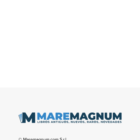
© Maremagnum.com S.r.l.