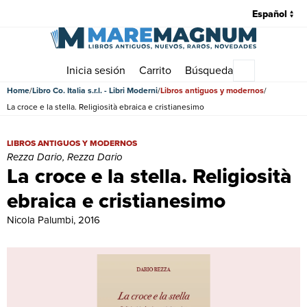
Inicia sesión
Carrito
Búsqueda
Menú princip
Home
Libro Co. Italia s.r.l. - Libri Moderni
Libros antiguos y modernos
La croce e la stella. Religiosità ebraica e cristianesimo
La croce e la stella. Religiosità ebraica e cristianesimo | Libros an
LIBROS ANTIGUOS Y MODERNOS
Rezza Dario, Rezza Dario
La croce e la stella. Religiosità
ebraica e cristianesimo
Nicola Palumbi, 2016