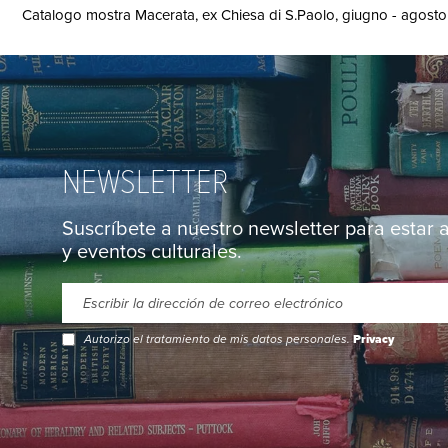
Catalogo mostra Macerata, ex Chiesa di S.Paolo, giugno - agosto 19
NEWSLETTER
Suscríbete a nuestro newsletter para estar 
y eventos culturales.
Autorizo el tratamiento de mis datos personales.
Privacy