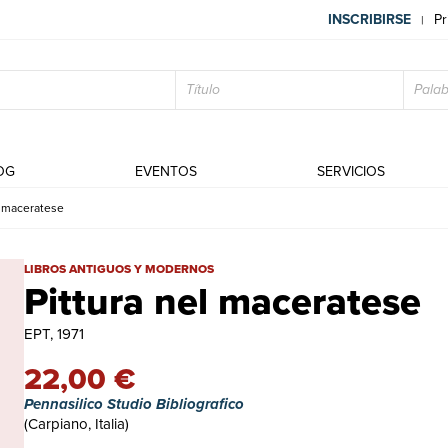
INSCRIBIRSE
Pr
|
OG
EVENTOS
SERVICIOS
l maceratese
Pittura nel maceratese | Libros antiguos y modernos |
LIBROS ANTIGUOS Y MODERNOS
Pittura nel maceratese
EPT, 1971
22,00 €
Pennasilico Studio Bibliografico
(Carpiano, Italia)