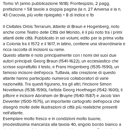
Tomo VI (anno pubblicazione 1618): Frontespizio, 2 pagg.
prefazione + 58 tavole a doppia pagina (la n. 27 Anversa e la n.
43 Cracovia, più volte ripiegate) + 8 di indice e 1b
Il Civitates Orbis Terrarum, Atlante di Braun e Hogenberg, noto
anche come Teatro delle Città del Mondo, è il più noto tra i primi
atlanti delle città. Pubblicato in sei volumi, edito per la prima volta
a Colonia tra il 1572 e il 1617, in latino, contiene una straordinaria e
ricca raccolta di incisioni su rame.
Questo atlante è noto principalmente con i nomi dei suoi due
autori principali: Georg Braun (1541-1622), un ecclesiastico che
scrisse soprattutto il testo, e Frans Hogenberg (1535-1590), un
famoso incisore dell'epoca. Tuttavia, alla creazione di questo
atlante hanno partecipato numerosi collaboratori di varie
nazionalità. Tra questi figurano, tra gli altri, l'incisore Simon
Novellanus (1538-1590), l'artista Georg Hoefnagel (1542-1600), il
pittore e incisore Abraham de Bruyne (1540-1587) e Jacob Van
Deventer (1500-1575), un importante cartografo dell'epoca che
disegnò molte delle illustrazioni di città più realistiche presenti
nell'atlante.
Esemplare molto fresco e in condizioni molto buone,
(modestissima mancanza alla tavola 40, angolo bordo bianco a