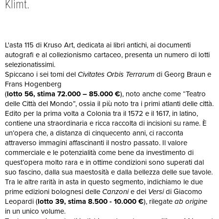
Klimt.
L'asta 115 di Kruso Art, dedicata ai libri antichi, ai documenti
autografi e al collezionismo cartaceo, presenta un numero di lotti
selezionatissimi.
Spiccano i sei tomi del
Civitates Orbis Terrarum
di Georg Braun e
Frans Hogenberg
(
lotto 56, stima 72.000 – 85.000 €
), noto anche come “Teatro
delle Città del Mondo”, ossia il più noto tra i primi atlanti delle città.
Edito per la prima volta a Colonia tra il 1572 e il 1617, in latino,
contiene una straordinaria e ricca raccolta di incisioni su rame. È
un’opera che, a distanza di cinquecento anni, ci racconta
attraverso immagini affascinanti il nostro passato. Il valore
commerciale e le potenzialità come bene da investimento di
quest’opera molto rara e in ottime condizioni sono superati dal
suo fascino, dalla sua maestosità e dalla bellezza delle sue tavole.
Tra le altre rarità in asta in questo segmento, indichiamo le due
prime edizioni bolognesi delle
Canzoni
e dei
Versi
di Giacomo
Leopardi (
lotto 39, stima 8.500 - 10.000 €
), rilegate
ab origine
in un unico volume.