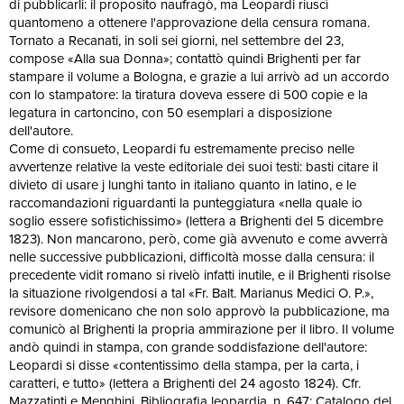
di pubblicarli: il proposito naufragò, ma Leopardi riuscì
quantomeno a ottenere l'approvazione della censura romana.
Tornato a Recanati, in soli sei giorni, nel settembre del 23,
compose «Alla sua Donna»; contattò quindi Brighenti per far
stampare il volume a Bologna, e grazie a lui arrivò ad un accordo
con lo stampatore: la tiratura doveva essere di 500 copie e la
legatura in cartoncino, con 50 esemplari a disposizione
dell'autore.
Come di consueto, Leopardi fu estremamente preciso nelle
avvertenze relative la veste editoriale dei suoi testi: basti citare il
divieto di usare j lunghi tanto in italiano quanto in latino, e le
raccomandazioni riguardanti la punteggiatura «nella quale io
soglio essere sofistichissimo» (lettera a Brighenti del 5 dicembre
1823). Non mancarono, però, come già avvenuto e come avverrà
nelle successive pubblicazioni, difficoltà mosse dalla censura: il
precedente vidit romano si rivelò infatti inutile, e il Brighenti risolse
la situazione rivolgendosi a tal «Fr. Balt. Marianus Medici O. P.»,
revisore domenicano che non solo approvò la pubblicazione, ma
comunicò al Brighenti la propria ammirazione per il libro. Il volume
andò quindi in stampa, con grande soddisfazione dell'autore:
Leopardi si disse «contentissimo della stampa, per la carta, i
caratteri, e tutto» (lettera a Brighenti del 24 agosto 1824). Cfr.
Mazzatinti e Menghini, Bibliografia leopardia, n. 647; Catalogo del