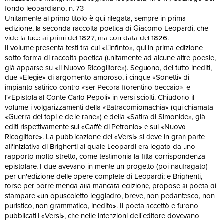
fondo leopardiano, n. 73
Unitamente al primo titolo è qui rilegata, sempre in prima
edizione, la seconda raccolta poetica di Giacomo Leopardi, che
vide la luce ai primi del 1827, ma con data del 1826.
Il volume presenta testi tra cui «L'infinto», qui in prima edizione
sotto forma di raccolta poetica (unitamente ad alcune altre poesie,
già apparse su «Il Nuovo Ricoglitore»). Seguono, del tutto inediti,
due «Elegie» di argomento amoroso, i cinque «Sonetti» di
impianto satirico contro «ser Pecora fiorentino beccaio», e
l'«Epistola al Conte Carlo Pepoli» in versi sciolti. Chiudono il
volume i volgarizzamenti della «Batracomiomachia» (qui chiamata
«Guerra dei topi e delle rane») e della «Satira di Simonide», già
editi rispettivamente sul «Caffè di Petronio» e sul «Nuovo
Ricoglitore». La pubblicazione dei «Versi» si deve in gran parte
all'iniziativa di Brighenti al quale Leopardi era legato da uno
rapporto molto stretto, come testimonia la fitta corrispondenza
epistolare. I due avevano in mente un progetto (poi naufragato)
per un'edizione delle opere complete di Leopardi; e Brighenti,
forse per porre menda alla mancata edizione, propose al poeta di
stampare «un opuscoletto leggiadro, breve, non pedantesco, non
puristico, non grammatico, inedito». Il poeta accettò e furono
pubblicati i «Versi», che nelle intenzioni dell'editore dovevano