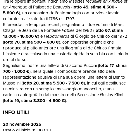
Tra le opere importanti indichiamo
Insectes recueillis en Afrique et
en Amerique
di Palisot de Beauvois (
lotto 45, stima
4.500 -
5.800 €
), un caposaldo dell'entomologia con preziose tavole
colorate, realizzato tra il 1786 e il 1797.
Riferendoci a tempi più recenti, segnaliamo i due volumi di Marc
Chagall e Jean de La Fontaine
Fables
del 1952 (
lotto 67, stima
13.000 - 16.000 €
) e
Hebdomeros
di Giorgio de Chirico del 1972
(
lotto 70, stima 500 – 600 €
), con copertina originale che
riproduce al piatto anteriore una litografia di de Chirico firmata.
L'insieme è racchiuso in una custodia rigida in seta blu con titolo in
oro al dorso.
Segnaliamo inoltre una lettera di Giacomo Puccini (
lotto 17, stima
700 - 1.000 €
), nella quale il compositore prende atto della
rappresentazione abusiva di una sua opera, una lettera di Benito
Mussolini (
lotto 20, stima
5.500 - 7.500 €
), in cui egli destituisce
un ministro con un semplice messaggio manoscritto, e una
cartolina autografata dal maestro della Secessione Gustav Klimt
(
lotto 19, stima 3.800 - 4.800 €
).
INFO UTILI
20 novembre 2025
Orario di inizio: 15:00 CET