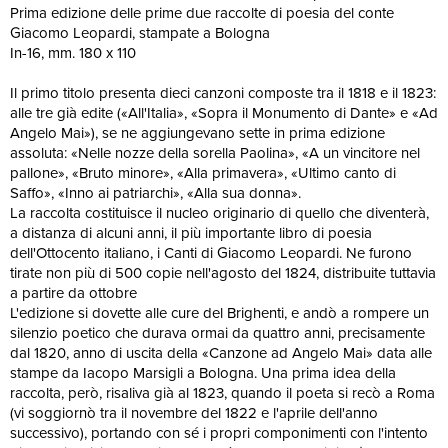
Prima edizione delle prime due raccolte di poesia del conte
Giacomo Leopardi, stampate a Bologna
In-16, mm. 180 x 110
Il primo titolo presenta dieci canzoni composte tra il 1818 e il 1823:
alle tre già edite («All'Italia», «Sopra il Monumento di Dante» e «Ad
Angelo Mai»), se ne aggiungevano sette in prima edizione
assoluta: «Nelle nozze della sorella Paolina», «A un vincitore nel
pallone», «Bruto minore», «Alla primavera», «Ultimo canto di
Saffo», «Inno ai patriarchi», «Alla sua donna».
La raccolta costituisce il nucleo originario di quello che diventerà,
a distanza di alcuni anni, il più importante libro di poesia
dell'Ottocento italiano, i Canti di Giacomo Leopardi. Ne furono
tirate non più di 500 copie nell'agosto del 1824, distribuite tuttavia
a partire da ottobre
L'edizione si dovette alle cure del Brighenti, e andò a rompere un
silenzio poetico che durava ormai da quattro anni, precisamente
dal 1820, anno di uscita della «Canzone ad Angelo Mai» data alle
stampe da Iacopo Marsigli a Bologna. Una prima idea della
raccolta, però, risaliva già al 1823, quando il poeta si recò a Roma
(vi soggiornò tra il novembre del 1822 e l'aprile dell'anno
successivo), portando con sé i propri componimenti con l'intento