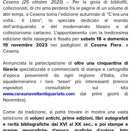
Cesena (25 ottobre 2023)
– Per la gioia di bibliofili,
collezionisti, di chi ama perdersi fra le pagine di un volume di
altri tempi, a Cesena torna l’edizione autunnale di “C’era una
volta… Il Libro”, lo speciale dedicato al mondo
dell’antiquariato e del modernariato librario e al
collezionismo cartaceo. L’appuntamento con la tredicesima
edizione della rassegna è fissato per
sabato 18 e domenica
19 novembre 2023
nei padiglioni di
Cesena Fiera
, a
Cesena.
Annunciata la partecipazione di
oltre una cinquantina di
librerie
specializzate e commercianti di stampe e cartografia
d’epoca provenienti da ogni regione d’Italia, che
squaderneranno i loro ‘tesori’ più interessanti (elenco
espositori consultabile sul sito
www.ceraunavoltantiquariato.com
dai primi giorni di
Novembre).
Come da tradizione, si potrà trovare in mostra una vasta
selezione di
volumi antichi, prime edizioni, libri autografati
e rarità bibliografiche dal XVI al XX sec., e poi stampe e
mappe geografiche d’epoca, grafiche d’autore, foto