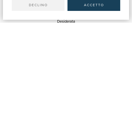
DECLINO
ACCETTO
SERVICES
Estimations
Desiderata
Services aux Bibliothèques
Services aux Librairies
Services de Publicité
ASSISTANCE
Aide & FAQ
Suivre les commandes
Retours et Remboursements
Facturation
Carta del Docente / 18App
Nous contacter
INFORMATIONS D'ENTREPRISE
Qui sommes-nous
Expositions et événements
Vendeurs
Blog