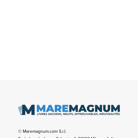
© Maremagnum.com S.r.l.