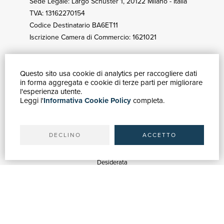
Sede Legale: Largo Schuster 1, 20122 Milano - Italia
TVA: 13162270154
Codice Destinatario BA6ET11
Iscrizione Camera di Commercio: 1621021
Questo sito usa cookie di analytics per raccogliere dati
COMMENT ACHETER
in forma aggregata e cookie di terze parti per migliorare
Catalogue
l'esperienza utente.
Leggi l'
Informativa Cookie Policy
completa.
Recherche avancée
Mon compte
Expéditions
DECLINO
ACCETTO
SERVICES
Estimations
Desiderata
Services aux Bibliothèques
Services aux Librairies
Services de Publicité
ASSISTANCE