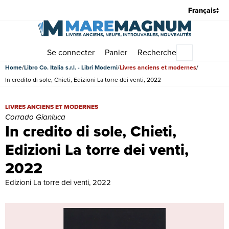
Se connecter
Panier
Recherche
Menu princi
Home
Libro Co. Italia s.r.l. - Libri Moderni
Livres anciens et modernes
In credito di sole, Chieti, Edizioni La torre dei venti, 2022
In credito di sole, Chieti, Edizioni La torre dei venti, 2022 | Livres
LIVRES ANCIENS ET MODERNES
Corrado Gianluca
In credito di sole, Chieti,
Edizioni La torre dei venti,
2022
Edizioni La torre dei venti, 2022