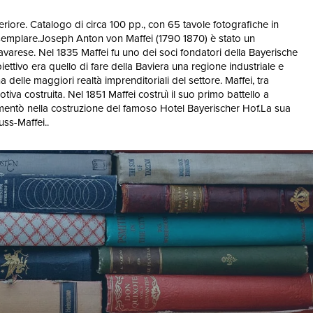
eriore. Catalogo di circa 100 pp., con 65 tavole fotografiche in
n esemplare.Joseph Anton von Maffei (1790 1870) è stato un
varese. Nel 1835 Maffei fu uno dei soci fondatori della Bayerische
tivo era quello di fare della Baviera una regione industriale e
delle maggiori realtà imprenditoriali del settore. Maffei, tra
va costruita. Nel 1851 Maffei costruì il suo primo battello a
i cimentò nella costruzione del famoso Hotel Bayerischer Hof.La sua
ss-Maffei..