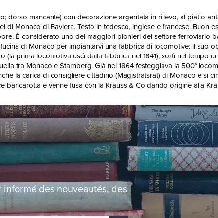
so; dorso mancante) con decorazione argentata in rilievo, al piatto ant
Maffei di Monaco di Baviera. Testo in tedesco, inglese e francese. Buo
re. È considerato uno dei maggiori pionieri del settore ferroviario ba
ina di Monaco per impiantarvi una fabbrica di locomotive: il suo obiet
la prima locomotiva uscì dalla fabbrica nel 1841), sortì nel tempo una 
uella tra Monaco e Starnberg. Già nel 1864 festeggiava la 500° locomoti
ì anche la carica di consigliere cittadino (Magistratsrat) di Monaco e s
ce bancarotta e venne fusa con la Krauss & Co dando origine alla Krau
er informé des nouveautés, des