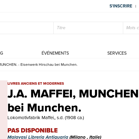
S'INSCRIRE
|
OG
ÉVÉNEMENTS
SERVICES
MUNCHEN. - Eisenwerk Hirschau bei Munchen.
J.A. MAFFEI, MUNCHEN. - Eisenwerk Hirschau bei Munchen. | Livr
LIVRES ANCIENS ET MODERNES
J.A. MAFFEI, MUNCHEN.
bei Munchen.
Lokomotivfabrik Maffei,, s.d. (1908 ca.)
PAS DISPONIBLE
Malavasi Libreria Antiquaria
(Milano , Italie)