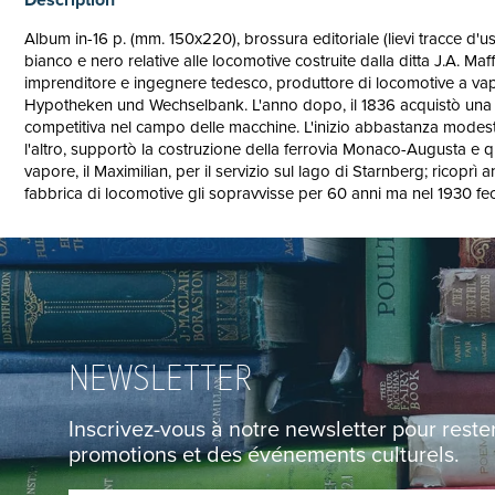
Album in-16 p. (mm. 150x220), brossura editoriale (lievi tracce d'u
bianco e nero relative alle locomotive costruite dalla ditta J.A. 
imprenditore e ingegnere tedesco, produttore di locomotive a vapo
Hypotheken und Wechselbank. L'anno dopo, il 1836 acquistò una fuc
competitiva nel campo delle macchine. L'inizio abbastanza modesto (
l'altro, supportò la costruzione della ferrovia Monaco-Augusta e q
vapore, il Maximilian, per il servizio sul lago di Starnberg; ricopr
fabbrica di locomotive gli sopravvisse per 60 anni ma nel 1930 fe
NEWSLETTER
Inscrivez-vous à notre newsletter pour rest
promotions et des événements culturels.