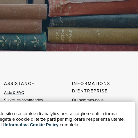
ASSISTANCE
INFORMATIONS
D'ENTREPRISE
Aide & FAQ
Suivre les commandes
Qui sommes-nous
Retours et Remboursements
Expositions et événements
o sito usa cookie di analytics per raccogliere dati in forma
Facturation
Vendeurs
gata e cookie di terze parti per migliorare l'esperienza utente.
Carta del Docente / 18App
Blog
 l'
Informativa Cookie Policy
completa.
Nous contacter
Vendre avec nous