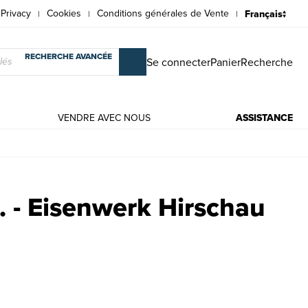
Privacy
Cookies
Conditions générales de Vente
|
|
|
RECHERCHE AVANCÉE
Se connecter
Panier
Recherche
VENDRE AVEC NOUS
ASSISTANCE
es anciens et modernes |
 - Eisenwerk Hirschau