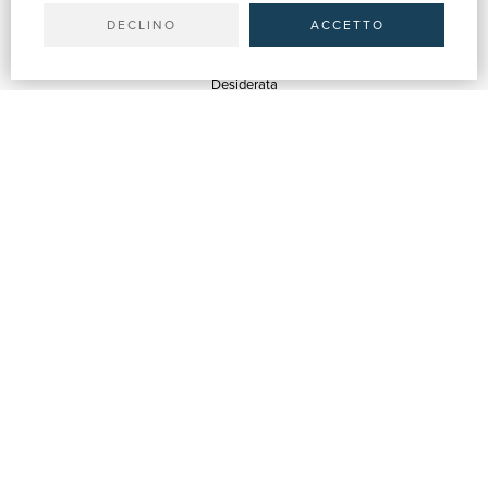
Spedizioni
DECLINO
ACCETTO
SERVIZI
Quotazioni
Desiderata
Servizi alle Biblioteche
Servizi alle Librerie
Servizi Pubblicitari
ASSISTENZA
Aiuto e FAQ
Tracciare gli ordini
Diritto di recesso
Fatturazione
Carta del Docente / 18App
Contattaci
SU DI NOI
Chi siamo
Mostre & Eventi
Venditori
Blog