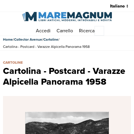
Accedi
Carrello
Ricerca
Menu principale
Home
Collector Avenue
Cartoline
Cartolina - Postcard - Varazze Alpicella Panorama 1958
Cartolina - Postcard - Varazze Alpicella Panorama 1958 | Cartoline |
CARTOLINE
Cartolina - Postcard - Varazze
Alpicella Panorama 1958