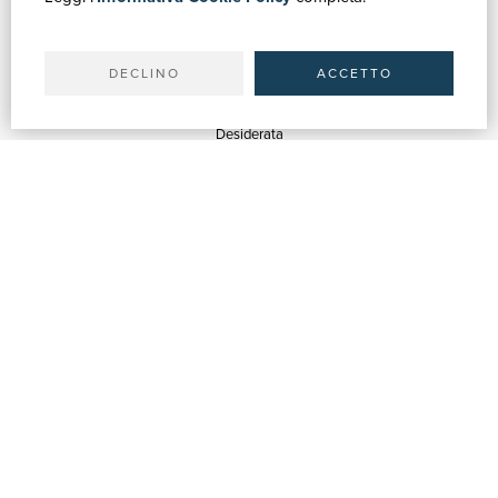
Il tuo account
Spedizioni
DECLINO
ACCETTO
SERVIZI
Quotazioni
Desiderata
Servizi alle Biblioteche
Servizi alle Librerie
Servizi Pubblicitari
ASSISTENZA
Aiuto e FAQ
Tracciare gli ordini
Diritto di recesso
Fatturazione
Carta del Docente / 18App
Contattaci
SU DI NOI
Chi siamo
Mostre & Eventi