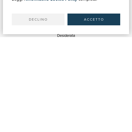
Il tuo account
Spedizioni
DECLINO
ACCETTO
SERVIZI
Quotazioni
Desiderata
Servizi alle Biblioteche
Servizi alle Librerie
Servizi Pubblicitari
ASSISTENZA
Aiuto e FAQ
Tracciare gli ordini
Diritto di recesso
Fatturazione
Carta del Docente / 18App
Contattaci
SU DI NOI
Chi siamo
Mostre & Eventi