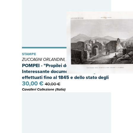
STAMPE
ZUCCAGNI ORLANDINI, Attilio
POMPEI - "Propilei del Portico dei Teatri"
Interessante documentazione degli scavi
effettuati fino al 1845 e dello stato degli
30,00 €
edifici.
40,00 €
Cavalleri Collezione (Italia)