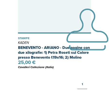
STAMPE
KADEN
BENEVENTO - ARIANO - Due pagine con
due xilografie: 1) Petra Roseti sul Calore
presso Benevento f.19x16; 2) Molino
25,00 €
presso Ariano f.15x20.
Cavalleri Collezione (Italia)
1