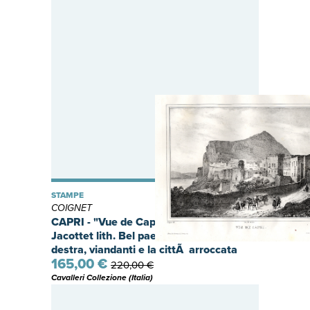
STAMPE
COIGNET
CAPRI - "Vue de Capri" Coignet del. -
Jacottet lith. Bel paesaggio con il mare a
destra, viandanti e la cittÃ arroccata
165,00 €
sulla collina a sinistra.
220,00 €
Cavalleri Collezione (Italia)