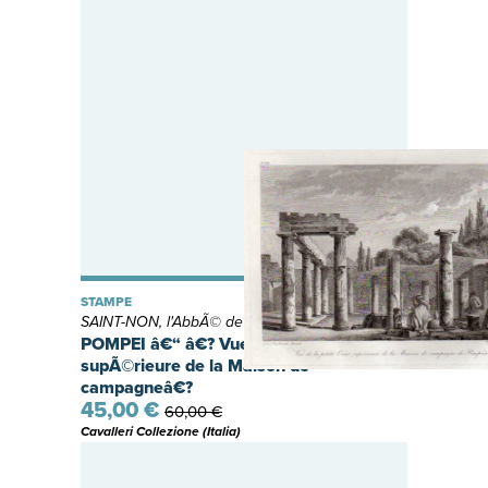
STAMPE
SAINT-NON, l'AbbÃ© de
POMPEI â€“ â€? Vue de la petie Cour
supÃ©rieure de la Maison de
campagneâ€?
45,00 €
60,00 €
Cavalleri Collezione (Italia)