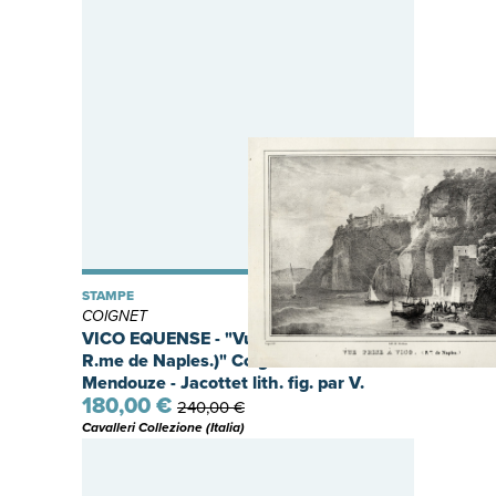
STAMPE
COIGNET
VICO EQUENSE - "Vue prise Ã Vico. (
R.me de Naples.)" Coignet del. - Lith de
Mendouze - Jacottet lith. fig. par V.
180,00 €
Adam.
240,00 €
Cavalleri Collezione (Italia)