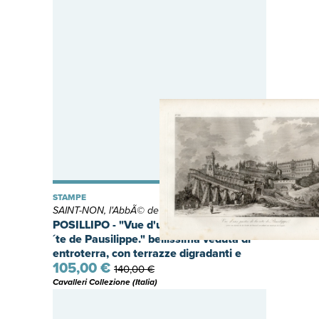
STAMPE
SAINT-NON, l'AbbÃ© de
POSILLIPO - "Vue d'une Partie de la CÃ
´te de Pausilippe." bellissima veduta di
entroterra, con terrazze digradanti e
105,00 €
palazzi.
140,00 €
Cavalleri Collezione (Italia)