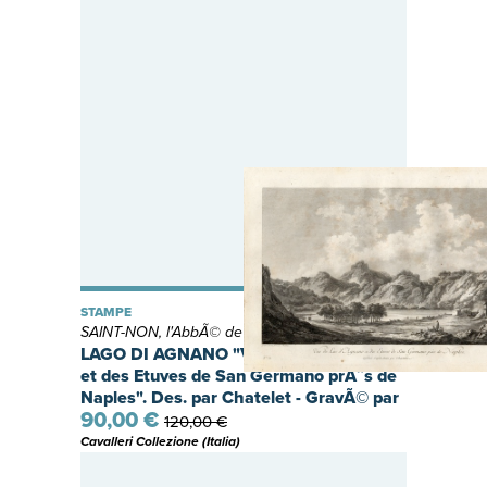
STAMPE
SAINT-NON, l'AbbÃ© de
LAGO DI AGNANO "Vue du Lac d'Agnano
et des Etuves de San Germano prÃ¨s de
Naples". Des. par Chatelet - GravÃ© par
90,00 €
Berthault. Grande e bel paesaggio
120,00 €
Cavalleri Collezione (Italia)