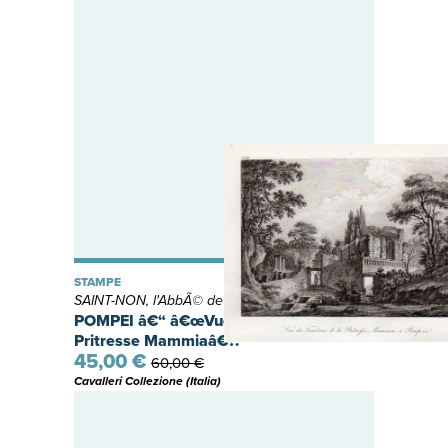
STAMPE
SAINT-NON, l'AbbÃ© de
POMPEI â€“ â€œVue du tombeau de la
Pritresse Mammiaâ€?.
45,00 €
60,00 €
Cavalleri Collezione (Italia)