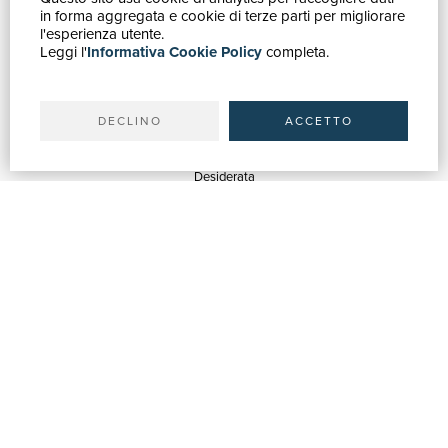
in forma aggregata e cookie di terze parti per migliorare
Catalogo
l'esperienza utente.
Leggi l'
Informativa Cookie Policy
completa.
Ricerca avanzata
Il tuo account
Spedizioni
DECLINO
ACCETTO
SERVIZI
Quotazioni
Desiderata
Servizi alle Biblioteche
Servizi alle Librerie
Servizi Pubblicitari
ASSISTENZA
Aiuto e FAQ
Tracciare gli ordini
Diritto di recesso
Fatturazione
Carta del Docente / 18App
Contattaci
SU DI NOI