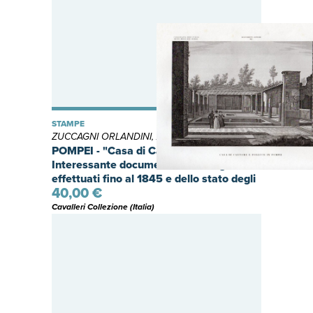
STAMPE
ZUCCAGNI ORLANDINI, Attilio
POMPEI - "Casa di Castore e Polluce"
Interessante documentazione degli scavi
effettuati fino al 1845 e dello stato degli
40,00 €
edifici.
Cavalleri Collezione (Italia)