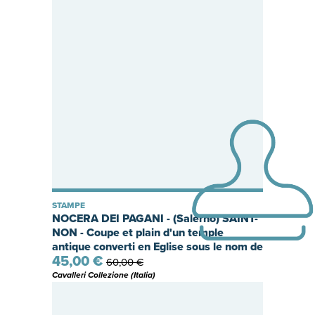
STAMPE
NOCERA DEI PAGANI - (Salerno) SAINT-
NON - Coupe et plain d'un temple
antique converti en Eglise sous le nom de
45,00 €
St. Marie Majeure Ã Nocera entre
60,00 €
Naples et Salerne. Tavola con pianta,
Cavalleri Collezione (Italia)
spaccato e frammenti. Paris delin. -
BarnabÃ© sculp.