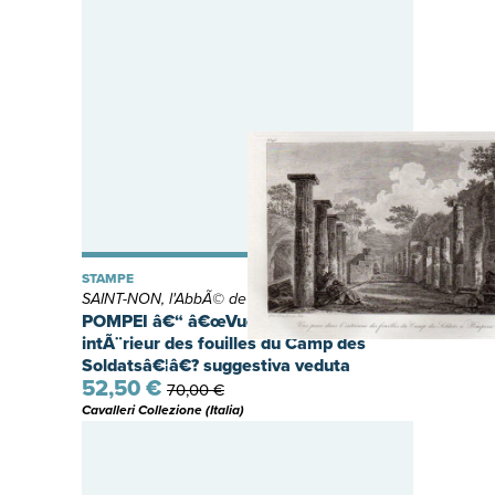
STAMPE
SAINT-NON, l'AbbÃ© de
POMPEI â€“ â€œVue prise dans lÃ­
intÃ¨rieur des fouilles du Camp des
Soldatsâ€¦â€? suggestiva veduta
52,50 €
70,00 €
Cavalleri Collezione (Italia)