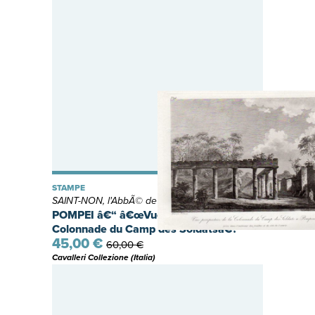
STAMPE
SAINT-NON, l'AbbÃ© de
POMPEI â€“ â€œVue perspective de la
Colonnade du Camp des Soldatsâ€?
45,00 €
60,00 €
Cavalleri Collezione (Italia)