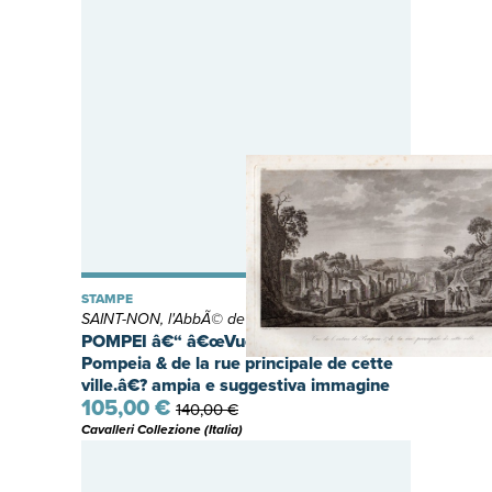
STAMPE
SAINT-NON, l'AbbÃ© de
POMPEI â€“ â€œVue de lâ€™entree de
Pompeia & de la rue principale de cette
ville.â€? ampia e suggestiva immagine
105,00 €
delle rovine
140,00 €
Cavalleri Collezione (Italia)