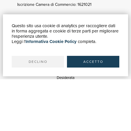
Iscrizione Camera di Commercio: 1621021
Questo sito usa cookie di analytics per raccogliere dati
GUIDA ACQUISTI
in forma aggregata e cookie di terze parti per migliorare
Catalogo
l'esperienza utente.
Leggi l'
Informativa Cookie Policy
completa.
Ricerca avanzata
Il tuo account
Spedizioni
DECLINO
ACCETTO
SERVIZI
Quotazioni
Desiderata
Servizi alle Biblioteche
Servizi alle Librerie
Servizi Pubblicitari
ASSISTENZA
Aiuto e FAQ
Tracciare gli ordini
Diritto di recesso