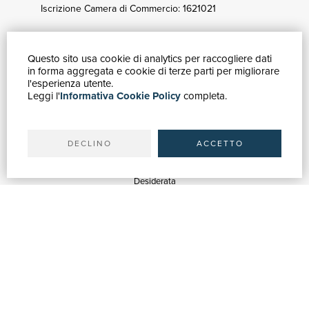
Iscrizione Camera di Commercio: 1621021
Questo sito usa cookie di analytics per raccogliere dati
GUIDA ACQUISTI
in forma aggregata e cookie di terze parti per migliorare
Catalogo
l'esperienza utente.
Leggi l'
Informativa Cookie Policy
completa.
Ricerca avanzata
Il tuo account
Spedizioni
DECLINO
ACCETTO
SERVIZI
Quotazioni
Desiderata
Servizi alle Biblioteche
Servizi alle Librerie
Servizi Pubblicitari
ASSISTENZA
Aiuto e FAQ
Tracciare gli ordini
Diritto di recesso