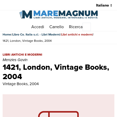
Accedi
Carrello
Ricerca
Menu principale
Home
Libro Co. Italia s.r.l. - Libri Moderni
Libri antichi e moderni
1421, London, Vintage Books, 2004
1421, London, Vintage Books, 2004 | Libri antichi e moderni | Menzi
LIBRI ANTICHI E MODERNI
Menzies Gavin
1421, London, Vintage Books,
2004
Vintage Books, 2004