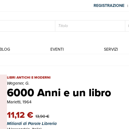
REGISTRAZIONE
|
BLOG
EVENTI
SERVIZI
6000 Anni e un libro | Libri antichi e moderni | Wegener, G.
LIBRI ANTICHI E MODERNI
Wegener, G.
6000 Anni e un libro
Marietti, 1964
11,12 €
13,90 €
Miliardi di Parole Libreria