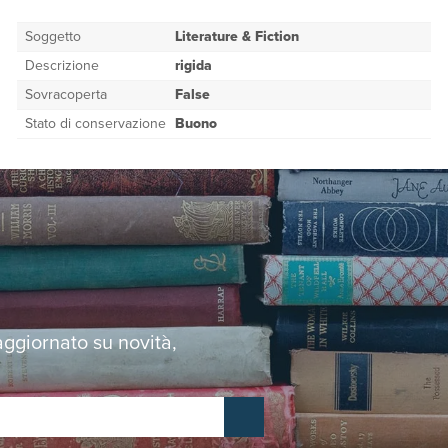
Soggetto
Literature & Fiction
Descrizione
rigida
Sovracoperta
False
Stato di conservazione
Buono
 aggiornato su novità,