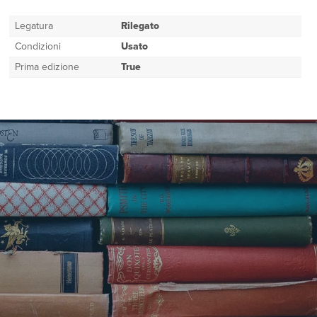
Legatura
Rilegato
Condizioni
Usato
Prima edizione
True