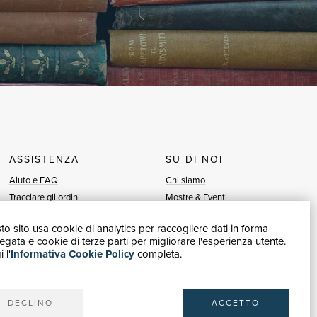
ASSISTENZA
SU DI NOI
Aiuto e FAQ
Chi siamo
Tracciare gli ordini
Mostre & Eventi
Diritto di recesso
Venditori
o sito usa cookie di analytics per raccogliere dati in forma
Fatturazione
Blog
gata e cookie di terze parti per migliorare l'esperienza utente.
Carta del Docente / 18App
Vendi con noi
 l'
Informativa Cookie Policy
completa.
Contattaci
DECLINO
ACCETTO