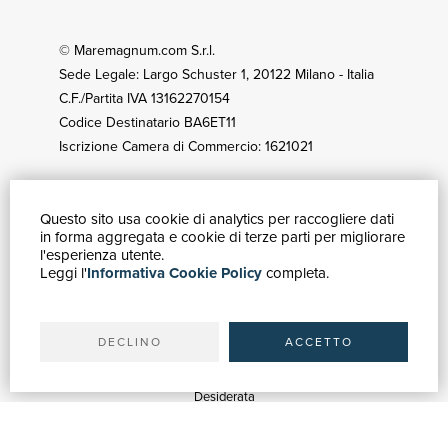
© Maremagnum.com S.r.l.
Sede Legale: Largo Schuster 1, 20122 Milano - Italia
C.F./Partita IVA 13162270154
Codice Destinatario BA6ET11
Iscrizione Camera di Commercio: 1621021
Questo sito usa cookie di analytics per raccogliere dati
GUIDA ACQUISTI
in forma aggregata e cookie di terze parti per migliorare
Catalogo
l'esperienza utente.
Leggi l'
Informativa Cookie Policy
completa.
Ricerca avanzata
Il tuo account
Spedizioni
DECLINO
ACCETTO
SERVIZI
Quotazioni
Desiderata
Servizi alle Biblioteche
Servizi alle Librerie