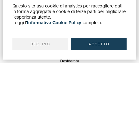
Questo sito usa cookie di analytics per raccogliere dati
GUIDA ACQUISTI
in forma aggregata e cookie di terze parti per migliorare
Catalogo
l'esperienza utente.
Leggi l'
Informativa Cookie Policy
completa.
Ricerca avanzata
Il tuo account
Spedizioni
DECLINO
ACCETTO
SERVIZI
Quotazioni
Desiderata
Servizi alle Biblioteche
Servizi alle Librerie
Servizi Pubblicitari
ASSISTENZA
Aiuto e FAQ
Tracciare gli ordini
Diritto di recesso
Fatturazione
Carta del Docente / 18App
Contattaci