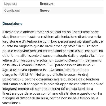
Legatura
Brossura
Condizioni
Nuovo
Descrizione
Il desiderio d’abitare i romanzi più cari causa il sentirsene parte
viva, fino a non riuscire a resistere alla tentazione di entrare nelle
loro storie e d’interloquire con i loro personaggi più significativi; è
quanto ha originato queste brevi prose epistolari in cui l’autore
parla e condivide pensieri ed emozioni con chi, a sua insaputa, ha
dato forma all’orizzonte di senso maturato dalla propria vita: I - La
lettera di un viaggiatore solitario - Eugenio Onegin II - Beniamino
della vita - Giovanni Castoro III - Il paradosso celato in voi -
Aglaia Ivànovna Epancina IV – Accanto, dentro un dado
d’argento - Ulrich V - Nel tempo di tutte le cose - Andrej
Bolkonskij. «E perché dovremmo avere qualcosa da difendere?
Noi siamo soliti sdoppiarci in polarità opposte che faticano poi ad
integrarsi, mentre c’è sempre un terzo Sé che sta fuori dalla
finestra a guardare cosa combinano gli altri due e questo non ha
bisogno di difendersi da nulla, perché non ne ha il tempo né la
vocazione.»