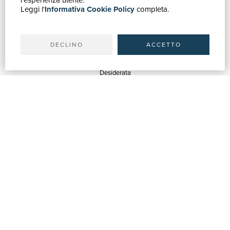
l'esperienza utente.
Leggi l'
Informativa Cookie Policy
completa.
Ricerca avanzata
Il tuo account
Spedizioni
DECLINO
ACCETTO
SERVIZI
Quotazioni
Desiderata
Servizi alle Biblioteche
Servizi alle Librerie
Servizi Pubblicitari
ASSISTENZA
Aiuto e FAQ
Tracciare gli ordini
Diritto di recesso
Fatturazione
Carta del Docente / 18App
Contattaci
SU DI NOI
Chi siamo