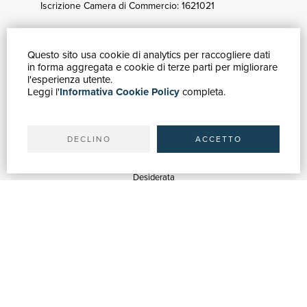
Iscrizione Camera di Commercio: 1621021
Questo sito usa cookie di analytics per raccogliere dati
GUIDA ACQUISTI
in forma aggregata e cookie di terze parti per migliorare
Catalogo
l'esperienza utente.
Leggi l'
Informativa Cookie Policy
completa.
Ricerca avanzata
Il tuo account
Spedizioni
DECLINO
ACCETTO
SERVIZI
Quotazioni
Desiderata
Servizi alle Biblioteche
Servizi alle Librerie
Servizi Pubblicitari
ASSISTENZA
Aiuto e FAQ
Tracciare gli ordini
Diritto di recesso