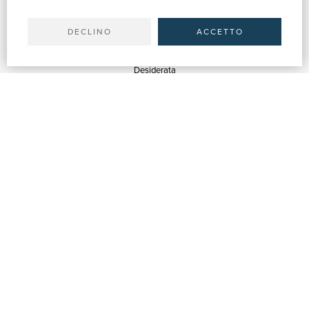
Il tuo account
Spedizioni
DECLINO
ACCETTO
SERVIZI
Quotazioni
Desiderata
Servizi alle Biblioteche
Servizi alle Librerie
Servizi Pubblicitari
ASSISTENZA
Aiuto e FAQ
Tracciare gli ordini
Diritto di recesso
Fatturazione
Carta del Docente / 18App
Contattaci
SU DI NOI
Chi siamo
Mostre & Eventi
Venditori