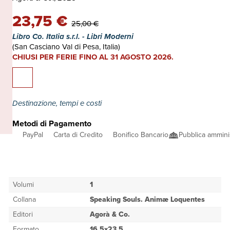
23,75 €
25,00 €
Libro Co. Italia s.r.l. - Libri Moderni
(San Casciano Val di Pesa, Italia)
CHIUSI PER FERIE FINO AL 31 AGOSTO 2026.
Destinazione, tempi e costi
Metodi di Pagamento
PayPal
Carta di Credito
Bonifico Bancario
Pubblica ammini
Volumi
1
Collana
Speaking Souls. Animæ Loquentes
Editori
Agorà & Co.
Formato
16,5x23,5