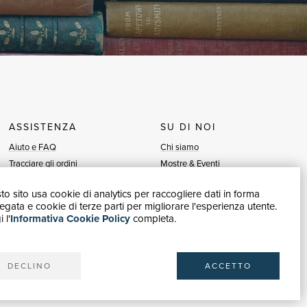
ASSISTENZA
SU DI NOI
Aiuto e FAQ
Chi siamo
Tracciare gli ordini
Mostre & Eventi
Diritto di recesso
Venditori
o sito usa cookie di analytics per raccogliere dati in forma
Fatturazione
Blog
gata e cookie di terze parti per migliorare l'esperienza utente.
Carta del Docente / 18App
Vendi con noi
 l'
Informativa Cookie Policy
completa.
Contattaci
DECLINO
ACCETTO