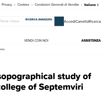
Privacy
Cookies
Condizioni Generali di Vendita
|
|
|
RICERCA AVANZATA
Accedi
Carrello
Ricerca
VENDI CON NOI
ASSISTENZA
ones
he college of Septemviri Epulones | Libri antichi e moderni | Marcin
opographical study of
ollege of Septemviri