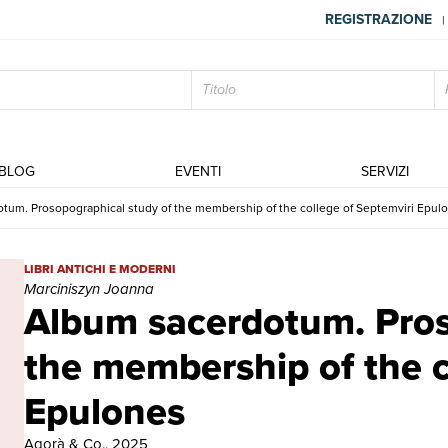
REGISTRAZIONE
|
BLOG
EVENTI
SERVIZI
tum. Prosopographical study of the membership of the college of Septemviri Epul
Album sacerdotum. Prosopographical study of the membership of t
LIBRI ANTICHI E MODERNI
Marciniszyn Joanna
Album sacerdotum. Pros
the membership of the c
Epulones
Agorà & Co., 2025