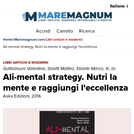
Accedi
Carrello
Ricerca
Menu principale
Home
Maremagnum.com
Libri antichi e moderni
Ali-mental strategy. Nutri la mente e raggiungi l'eccellenza
Ali-mental strategy. Nutri la mente e raggiungi l'eccellenza | Libri anti
LIBRI ANTICHI E MODERNI
Guttadauro Valentina, Sinatti Matteo, Stabile Marco, ill., br.
Ali-mental strategy. Nutri la
mente e raggiungi l'eccellenza
Aska Edizioni, 2016