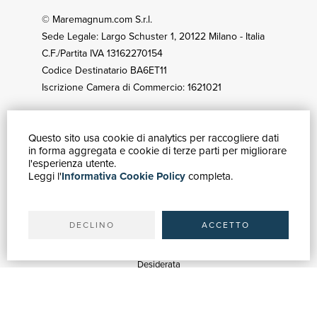
© Maremagnum.com S.r.l.
Sede Legale: Largo Schuster 1, 20122 Milano - Italia
C.F./Partita IVA 13162270154
Codice Destinatario BA6ET11
Iscrizione Camera di Commercio: 1621021
Questo sito usa cookie di analytics per raccogliere dati
GUIDA ACQUISTI
in forma aggregata e cookie di terze parti per migliorare
Catalogo
l'esperienza utente.
Leggi l'
Informativa Cookie Policy
completa.
Ricerca avanzata
Il tuo account
Spedizioni
DECLINO
ACCETTO
SERVIZI
Quotazioni
Desiderata
Servizi alle Biblioteche
Servizi alle Librerie
Servizi Pubblicitari