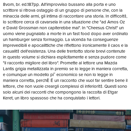
8vom, br. ed.187pp. All'improvviso bussano alla porta e uno
scrittore si ritrova ostaggio di un gruppo di persone che, con la
minaccia delle armi, gli intima di raccontare una storia. In difficolt‡,
lo scrittore cerca di cavarsela in una situazione che "ad Amos Oz
e David Grossman non capiterebbe mai". In "Cheesus Christ" un
uomo viene pugnalato a morte in un fast food dopo aver ordinato
un hamburger senza formaggio. La vicenda ha conseguenze
imprevedibili e apocalittiche che riflettono ironicamente il caos e la
casualit‡ dell'esistenza. Una delle trentotto storie brevi contenute
in questo volume si dichiara esplicitamente e senza pudore come
"il racconto migliore del libro". Promette al lettore una Mazda
Lantis grigia metallizzata in premio se lo legge in maniera corretta,
e comunque un modello pi˘ economico se non lo legge in
maniera corretta, perchÈ Ë un racconto che vuol far sentire bene il
lettore, che non vuole creargli complessi di inferiorit‡. Questi sono
solo alcuni dei racconti che compongono la raccolta di Etgar
Keret, un libro spassoso che ha conquistato i lettori.