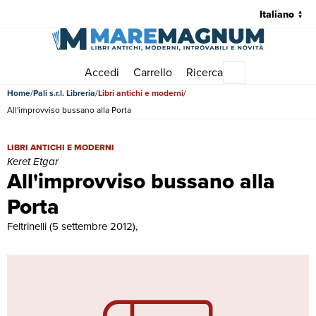
Accedi
Carrello
Ricerca
Menu principale
Home
Pali s.r.l. Libreria
Libri antichi e moderni
All'improvviso bussano alla Porta
All'improvviso bussano alla Porta | Libri antichi e moderni | Keret Et
LIBRI ANTICHI E MODERNI
Keret Etgar
All'improvviso bussano alla
Porta
Feltrinelli (5 settembre 2012),