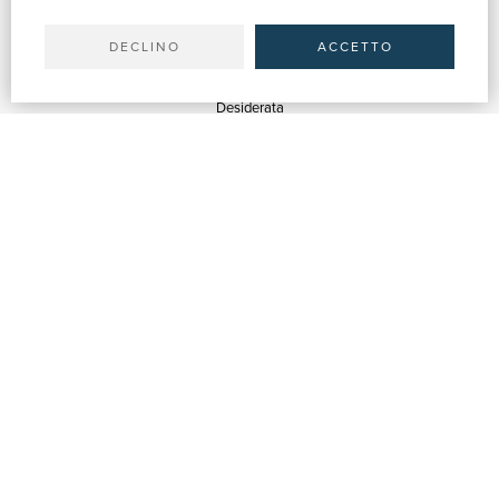
Spedizioni
DECLINO
ACCETTO
SERVIZI
Quotazioni
Desiderata
Servizi alle Biblioteche
Servizi alle Librerie
Servizi Pubblicitari
ASSISTENZA
Aiuto e FAQ
Tracciare gli ordini
Diritto di recesso
Fatturazione
Carta del Docente / 18App
Contattaci
SU DI NOI
Chi siamo
Mostre & Eventi
Venditori