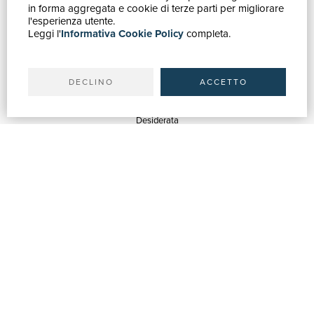
in forma aggregata e cookie di terze parti per migliorare
Catalogo
l'esperienza utente.
Leggi l'
Informativa Cookie Policy
completa.
Ricerca avanzata
Il tuo account
Spedizioni
DECLINO
ACCETTO
SERVIZI
Quotazioni
Desiderata
Servizi alle Biblioteche
Servizi alle Librerie
Servizi Pubblicitari
ASSISTENZA
Aiuto e FAQ
Tracciare gli ordini
Diritto di recesso
Fatturazione
Carta del Docente / 18App
Contattaci
SU DI NOI