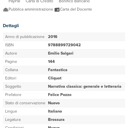
PayPal
Carta di Credito
Bonifico Bancario
Pubblica amministrazione
Carta del Docente
Dettagli
Anno di pubblicazione
2016
ISBN
9788899729042
Autore
Emilio Salgari
Pagine
144
Collana
Fantastica
Editori
Cliquot
Soggetto
Narrativa classica: generale e letteraria
Prefatore
Felice Pozzo
Stato di conservazione
Nuovo
Lingue
Italiano
Legatura
Brossura
Condizioni
Nuovo