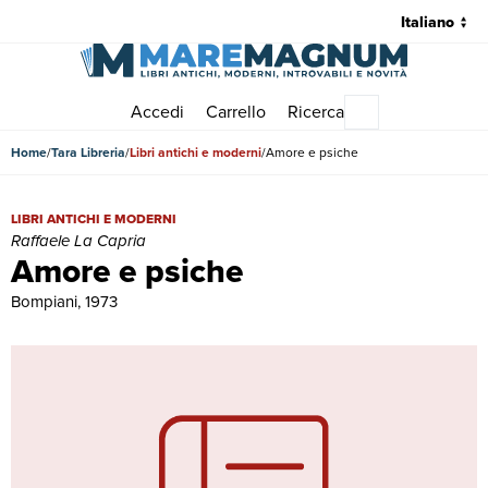
Accedi
Carrello
Ricerca
Menu principale
Home
Tara Libreria
Libri antichi e moderni
Amore e psiche
Amore e psiche | Libri antichi e moderni | Raffaele La Capria
LIBRI ANTICHI E MODERNI
Raffaele La Capria
Amore e psiche
Bompiani, 1973