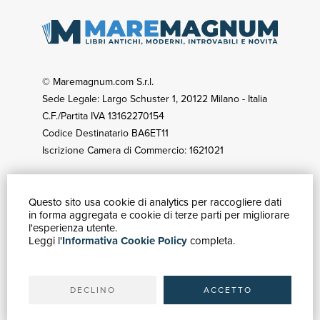
© Maremagnum.com S.r.l.
Sede Legale: Largo Schuster 1, 20122 Milano - Italia
C.F./Partita IVA 13162270154
Codice Destinatario BA6ET11
Iscrizione Camera di Commercio: 1621021
Questo sito usa cookie di analytics per raccogliere dati
GUIDA ACQUISTI
in forma aggregata e cookie di terze parti per migliorare
Catalogo
l'esperienza utente.
Leggi l'
Informativa Cookie Policy
completa.
Ricerca avanzata
Il tuo account
Spedizioni
DECLINO
ACCETTO
SERVIZI
Quotazioni