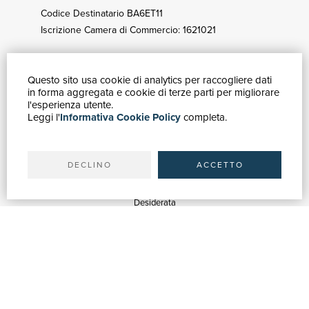
Codice Destinatario BA6ET11
Iscrizione Camera di Commercio: 1621021
Questo sito usa cookie di analytics per raccogliere dati
GUIDA ACQUISTI
in forma aggregata e cookie di terze parti per migliorare
Catalogo
l'esperienza utente.
Leggi l'
Informativa Cookie Policy
completa.
Ricerca avanzata
Il tuo account
Spedizioni
DECLINO
ACCETTO
SERVIZI
Quotazioni
Desiderata
Servizi alle Biblioteche
Servizi alle Librerie
Servizi Pubblicitari
ASSISTENZA
Aiuto e FAQ
Tracciare gli ordini