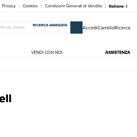
Privacy
Cookies
Condizioni Generali di Vendita
|
|
|
RICERCA AVANZATA
Accedi
Carrello
Ricerca
VENDI CON NOI
ASSISTENZA
ell, ,Erskine Caldwell
ell