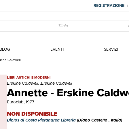
REGISTRAZIONE
|
BLOG
EVENTI
SERVIZI
skine Caldwell
Annette - Erskine Caldwell | Libri antichi e moderni | Erskine Caldw
LIBRI ANTICHI E MODERNI
Erskine Caldwell, ,Erskine Caldwell
Annette - Erskine Caldw
Euroclub, 1977
NON DISPONIBILE
Biblos di Costa Pierandrea Libreria
(Diano Castello , Italia)