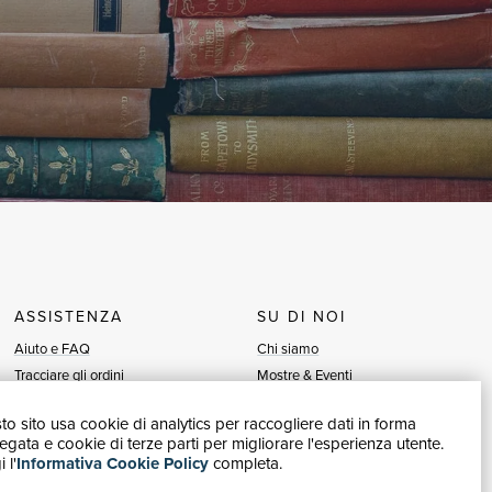
ASSISTENZA
SU DI NOI
Aiuto e FAQ
Chi siamo
Tracciare gli ordini
Mostre & Eventi
Diritto di recesso
Venditori
o sito usa cookie di analytics per raccogliere dati in forma
Fatturazione
Blog
gata e cookie di terze parti per migliorare l'esperienza utente.
Carta del Docente / 18App
Vendi con noi
 l'
Informativa Cookie Policy
completa.
Contattaci