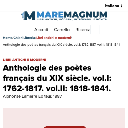
Accedi
Carrello
Ricerca
Menu principale
Home
Chiari Libreria
Libri antichi e moderni
Anthologie des poètes français du XIX siècle. vol.I: 1762-1817. vol.II: 1818-1841.
Anthologie des poètes français du XIX siècle. vol.I: 1762-1817. vol.II: 1
LIBRI ANTICHI E MODERNI
Anthologie des poètes
français du XIX siècle. vol.I:
1762-1817. vol.II: 1818-1841.
Alphonse Lamerre Editeur, 1887