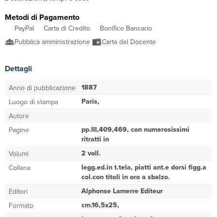
Metodi di Pagamento
PayPal
Carta di Credito
Bonifico Bancario
Pubblica amministrazione
Carta del Docente
Dettagli
1887
Anno di pubblicazione
Paris,
Luogo di stampa
Autore
pp.III,409,469, con numerosissimi
Pagine
ritratti in
2 voll.
Volumi
legg.ed.in t.tela, piatti ant.e dorsi figg.a
Collana
col.con titoli in oro a sbalzo.
Alphonse Lamerre Editeur
Editori
cm.16,5x25,
Formato