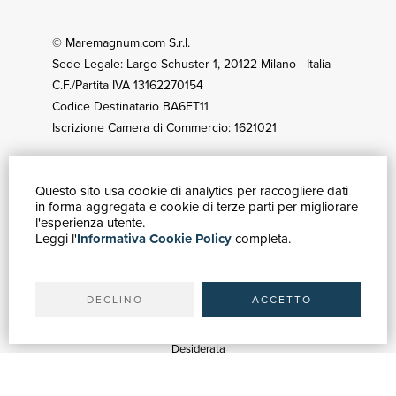
© Maremagnum.com S.r.l.
Sede Legale: Largo Schuster 1, 20122 Milano - Italia
C.F./Partita IVA 13162270154
Codice Destinatario BA6ET11
Iscrizione Camera di Commercio: 1621021
Questo sito usa cookie di analytics per raccogliere dati
GUIDA ACQUISTI
in forma aggregata e cookie di terze parti per migliorare
Catalogo
l'esperienza utente.
Leggi l'
Informativa Cookie Policy
completa.
Ricerca avanzata
Il tuo account
Spedizioni
DECLINO
ACCETTO
SERVIZI
Quotazioni
Desiderata
Servizi alle Biblioteche
Servizi alle Librerie