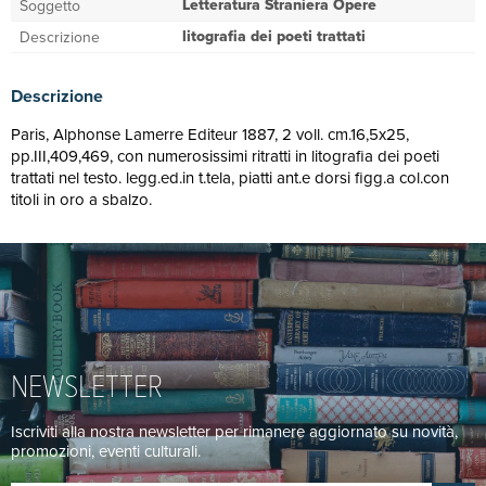
Letteratura Straniera Opere
Soggetto
litografia dei poeti trattati
Descrizione
Descrizione
Paris, Alphonse Lamerre Editeur 1887, 2 voll. cm.16,5x25,
pp.III,409,469, con numerosissimi ritratti in litografia dei poeti
trattati nel testo. legg.ed.in t.tela, piatti ant.e dorsi figg.a col.con
titoli in oro a sbalzo.
NEWSLETTER
Iscriviti alla nostra newsletter per rimanere aggiornato su novità,
promozioni, eventi culturali.