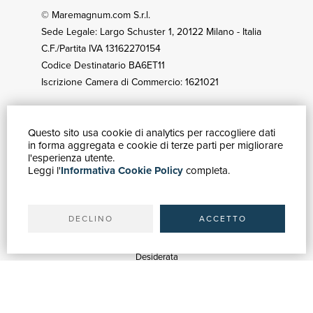
© Maremagnum.com S.r.l.
Sede Legale: Largo Schuster 1, 20122 Milano - Italia
C.F./Partita IVA 13162270154
Codice Destinatario BA6ET11
Iscrizione Camera di Commercio: 1621021
Questo sito usa cookie di analytics per raccogliere dati
GUIDA ACQUISTI
in forma aggregata e cookie di terze parti per migliorare
Catalogo
l'esperienza utente.
Leggi l'
Informativa Cookie Policy
completa.
Ricerca avanzata
Il tuo account
Spedizioni
DECLINO
ACCETTO
SERVIZI
Quotazioni
Desiderata
Servizi alle Biblioteche
Servizi alle Librerie
Servizi Pubblicitari