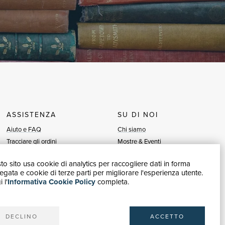
ASSISTENZA
SU DI NOI
Aiuto e FAQ
Chi siamo
Tracciare gli ordini
Mostre & Eventi
Diritto di recesso
Venditori
o sito usa cookie di analytics per raccogliere dati in forma
Fatturazione
Blog
gata e cookie di terze parti per migliorare l'esperienza utente.
Carta del Docente / 18App
Vendi con noi
 l'
Informativa Cookie Policy
completa.
Contattaci
DECLINO
ACCETTO