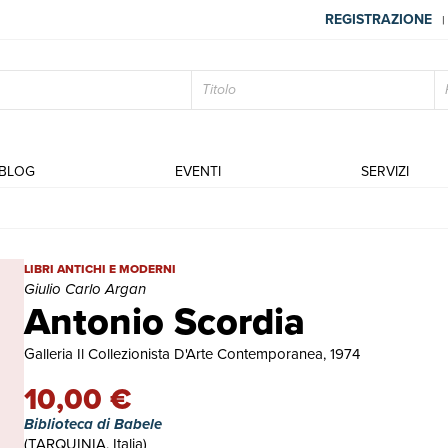
REGISTRAZIONE
|
BLOG
EVENTI
SERVIZI
Antonio Scordia | Libri antichi e moderni | Giulio Carlo Argan
LIBRI ANTICHI E MODERNI
Giulio Carlo Argan
Antonio Scordia
Galleria Il Collezionista D'Arte Contemporanea, 1974
10,00 €
Biblioteca di Babele
(TARQUINIA, Italia)