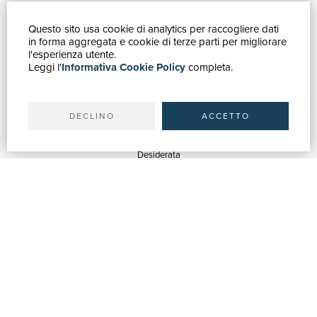
Questo sito usa cookie di analytics per raccogliere dati
GUIDA ACQUISTI
in forma aggregata e cookie di terze parti per migliorare
Catalogo
l'esperienza utente.
Leggi l'
Informativa Cookie Policy
completa.
Ricerca avanzata
Il tuo account
Spedizioni
DECLINO
ACCETTO
SERVIZI
Quotazioni
Desiderata
Servizi alle Biblioteche
Servizi alle Librerie
Servizi Pubblicitari
ASSISTENZA
Aiuto e FAQ
Tracciare gli ordini
Diritto di recesso
Fatturazione
Carta del Docente / 18App