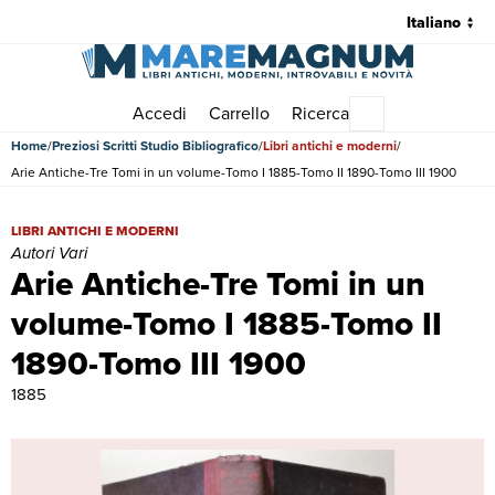
Accedi
Carrello
Ricerca
Menu principale
Home
Preziosi Scritti Studio Bibliografico
Libri antichi e moderni
Arie Antiche-Tre Tomi in un volume-Tomo I 1885-Tomo II 1890-Tomo III 1900
Arie Antiche-Tre Tomi in un volume-Tomo I 1885-Tomo II 1890-Tomo III
LIBRI ANTICHI E MODERNI
Autori Vari
Arie Antiche-Tre Tomi in un
volume-Tomo I 1885-Tomo II
1890-Tomo III 1900
1885