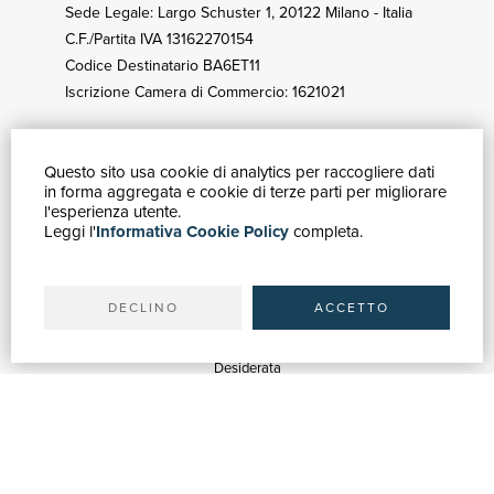
Sede Legale: Largo Schuster 1, 20122 Milano - Italia
C.F./Partita IVA 13162270154
Codice Destinatario BA6ET11
Iscrizione Camera di Commercio: 1621021
Questo sito usa cookie di analytics per raccogliere dati
GUIDA ACQUISTI
in forma aggregata e cookie di terze parti per migliorare
Catalogo
l'esperienza utente.
Leggi l'
Informativa Cookie Policy
completa.
Ricerca avanzata
Il tuo account
Spedizioni
DECLINO
ACCETTO
SERVIZI
Quotazioni
Desiderata
Servizi alle Biblioteche
Servizi alle Librerie
Servizi Pubblicitari
ASSISTENZA