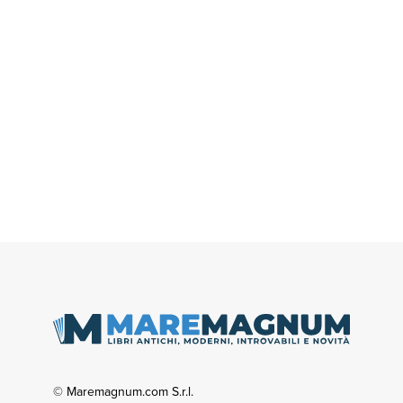
© Maremagnum.com S.r.l.