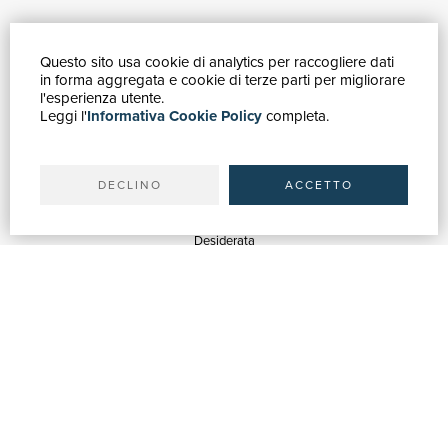
Questo sito usa cookie di analytics per raccogliere dati
GUIDA ACQUISTI
in forma aggregata e cookie di terze parti per migliorare
Catalogo
l'esperienza utente.
Leggi l'
Informativa Cookie Policy
completa.
Ricerca avanzata
Il tuo account
Spedizioni
DECLINO
ACCETTO
SERVIZI
Quotazioni
Desiderata
Servizi alle Biblioteche
Servizi alle Librerie
Servizi Pubblicitari
ASSISTENZA
Aiuto e FAQ
Tracciare gli ordini
Diritto di recesso
Fatturazione