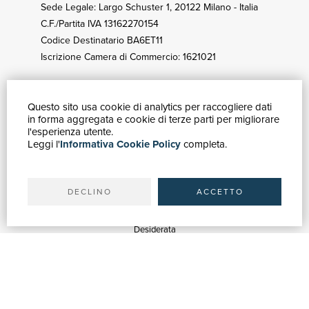
Sede Legale: Largo Schuster 1, 20122 Milano - Italia
C.F./Partita IVA 13162270154
Codice Destinatario BA6ET11
Iscrizione Camera di Commercio: 1621021
Questo sito usa cookie di analytics per raccogliere dati
GUIDA ACQUISTI
in forma aggregata e cookie di terze parti per migliorare
Catalogo
l'esperienza utente.
Leggi l'
Informativa Cookie Policy
completa.
Ricerca avanzata
Il tuo account
Spedizioni
DECLINO
ACCETTO
SERVIZI
Quotazioni
Desiderata
Servizi alle Biblioteche
Servizi alle Librerie
Servizi Pubblicitari
ASSISTENZA