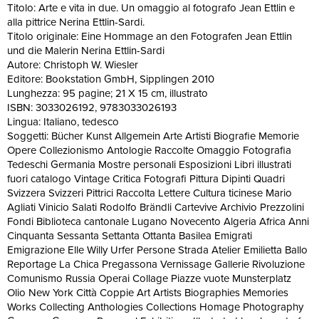
Titolo: Arte e vita in due. Un omaggio al fotografo Jean Ettlin e
alla pittrice Nerina Ettlin-Sardi.
Titolo originale: Eine Hommage an den Fotografen Jean Ettlin
und die Malerin Nerina Ettlin-Sardi
Autore: Christoph W. Wiesler
Editore: Bookstation GmbH, Sipplingen 2010
Lunghezza: 95 pagine; 21 X 15 cm, illustrato
ISBN: 3033026192, 9783033026193
Lingua: Italiano, tedesco
Soggetti: Bücher Kunst Allgemein Arte Artisti Biografie Memorie
Opere Collezionismo Antologie Raccolte Omaggio Fotografia
Tedeschi Germania Mostre personali Esposizioni Libri illustrati
fuori catalogo Vintage Critica Fotografi Pittura Dipinti Quadri
Svizzera Svizzeri Pittrici Raccolta Lettere Cultura ticinese Mario
Agliati Vinicio Salati Rodolfo Brändli Cartevive Archivio Prezzolini
Fondi Biblioteca cantonale Lugano Novecento Algeria Africa Anni
Cinquanta Sessanta Settanta Ottanta Basilea Emigrati
Emigrazione Elle Willy Urfer Persone Strada Atelier Emilietta Ballo
Reportage La Chica Pregassona Vernissage Gallerie Rivoluzione
Comunismo Russia Operai Collage Piazze vuote Munsterplatz
Olio New York Città Coppie Art Artists Biographies Memories
Works Collecting Anthologies Collections Homage Photography