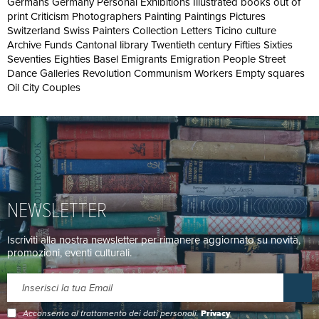
Germans Germany Personal Exhibitions Illustrated books out of
print Criticism Photographers Painting Paintings Pictures
Switzerland Swiss Painters Collection Letters Ticino culture
Archive Funds Cantonal library Twentieth century Fifties Sixties
Seventies Eighties Basel Emigrants Emigration People Street
Dance Galleries Revolution Communism Workers Empty squares
Oil City Couples
NEWSLETTER
Iscriviti alla nostra newsletter per rimanere aggiornato su novità,
promozioni, eventi culturali.
Acconsento al trattamento dei dati personali.
Privacy