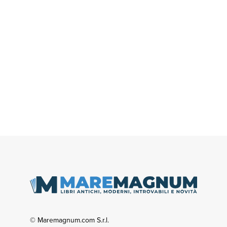
© Maremagnum.com S.r.l.