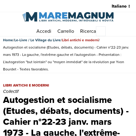
Accedi
Carrello
Ricerca
Menu principale
Home
Le-Livre / Le Village du Livre
Libri antichi e moderni
Autogestion et socialisme (Etudes, débats, documents) - Cahier n°22-23 janv.
mars 1973 - La gauche, l'extrême-gauche et l'autogestion - Présentation :
L'autogestion "but lointain" ou "moyen immédiat" de la révolution par Yvon
Bourdet - Textes favorables.
Autogestion et socialisme (Etudes, débats, documents) - Cahier n°22-2
LIBRI ANTICHI E MODERNI
Collectif
Autogestion et socialisme
(Etudes, débats, documents) -
Cahier n°22-23 janv. mars
1973 - La gauche, l'extrême-