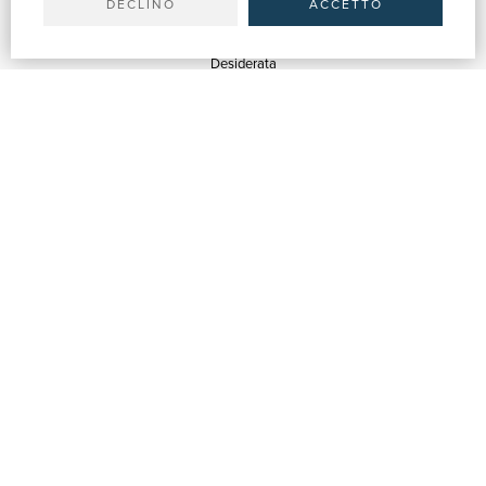
DECLINO
ACCETTO
SERVIZI
Quotazioni
Desiderata
Servizi alle Biblioteche
Servizi alle Librerie
Servizi Pubblicitari
ASSISTENZA
Aiuto e FAQ
Tracciare gli ordini
Diritto di recesso
Fatturazione
Carta del Docente / 18App
Contattaci
SU DI NOI
Chi siamo
Mostre & Eventi
Venditori
Blog