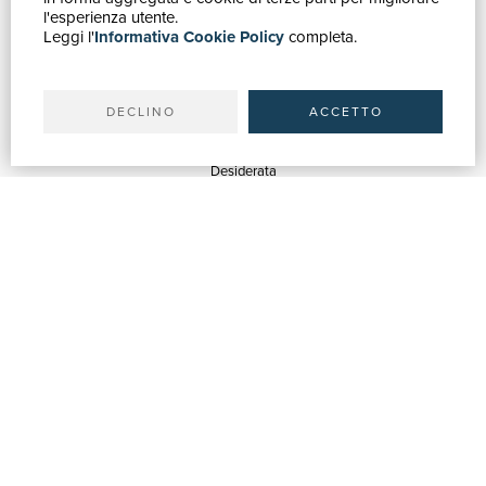
Catalogo
l'esperienza utente.
Leggi l'
Informativa Cookie Policy
completa.
Ricerca avanzata
Il tuo account
Spedizioni
DECLINO
ACCETTO
SERVIZI
Quotazioni
Desiderata
Servizi alle Biblioteche
Servizi alle Librerie
Servizi Pubblicitari
ASSISTENZA
Aiuto e FAQ
Tracciare gli ordini
Diritto di recesso
Fatturazione
Carta del Docente / 18App
Contattaci
SU DI NOI