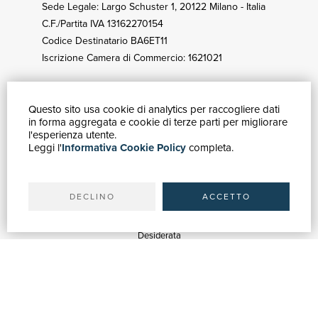
Sede Legale: Largo Schuster 1, 20122 Milano - Italia
C.F./Partita IVA 13162270154
Codice Destinatario BA6ET11
Iscrizione Camera di Commercio: 1621021
Questo sito usa cookie di analytics per raccogliere dati
GUIDA ACQUISTI
in forma aggregata e cookie di terze parti per migliorare
Catalogo
l'esperienza utente.
Leggi l'
Informativa Cookie Policy
completa.
Ricerca avanzata
Il tuo account
Spedizioni
DECLINO
ACCETTO
SERVIZI
Quotazioni
Desiderata
Servizi alle Biblioteche
Servizi alle Librerie
Servizi Pubblicitari
ASSISTENZA