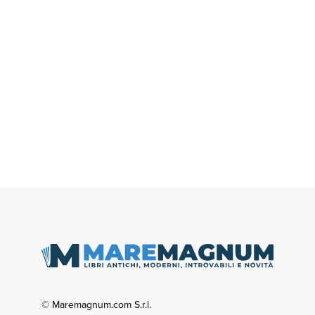
© Maremagnum.com S.r.l.