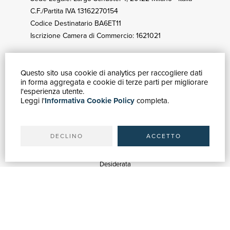
C.F./Partita IVA 13162270154
Codice Destinatario BA6ET11
Iscrizione Camera di Commercio: 1621021
Questo sito usa cookie di analytics per raccogliere dati
GUIDA ACQUISTI
in forma aggregata e cookie di terze parti per migliorare
Catalogo
l'esperienza utente.
Leggi l'
Informativa Cookie Policy
completa.
Ricerca avanzata
Il tuo account
Spedizioni
DECLINO
ACCETTO
SERVIZI
Quotazioni
Desiderata
Servizi alle Biblioteche
Servizi alle Librerie
Servizi Pubblicitari
ASSISTENZA
Aiuto e FAQ