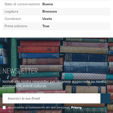
Stato di conservazione
Buono
Legatura
Brossura
Condizioni
Usato
Prima edizione
True
NEWSLETTER
Iscriviti alla nostra newsletter per rimanere aggiornato su novità,
promozioni, eventi culturali.
Acconsento al trattamento dei dati personali.
Privacy