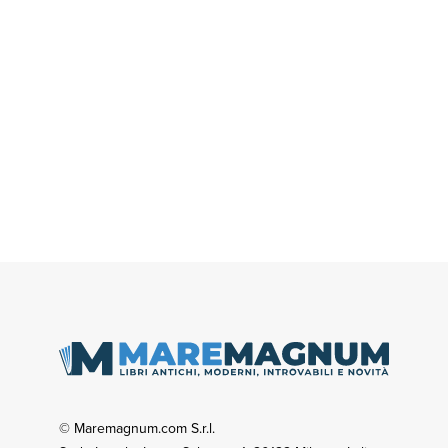
© Maremagnum.com S.r.l.