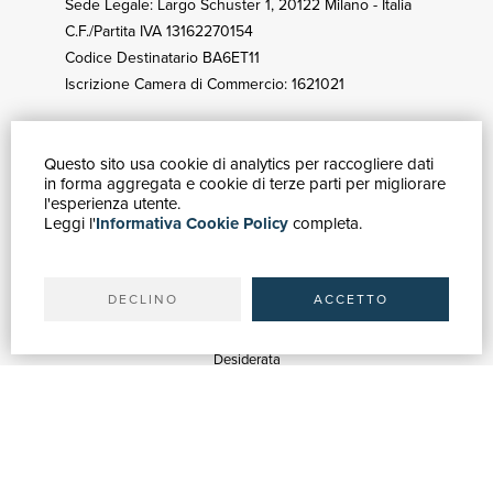
Sede Legale: Largo Schuster 1, 20122 Milano - Italia
C.F./Partita IVA 13162270154
Codice Destinatario BA6ET11
Iscrizione Camera di Commercio: 1621021
Questo sito usa cookie di analytics per raccogliere dati
GUIDA ACQUISTI
in forma aggregata e cookie di terze parti per migliorare
Catalogo
l'esperienza utente.
Leggi l'
Informativa Cookie Policy
completa.
Ricerca avanzata
Il tuo account
Spedizioni
DECLINO
ACCETTO
SERVIZI
Quotazioni
Desiderata
Servizi alle Biblioteche
Servizi alle Librerie
Servizi Pubblicitari
ASSISTENZA