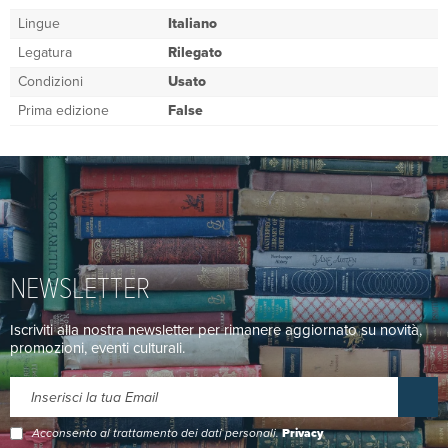
Lingue
Italiano
Legatura
Rilegato
Condizioni
Usato
Prima edizione
False
NEWSLETTER
Iscriviti alla nostra newsletter per rimanere aggiornato su novità,
promozioni, eventi culturali.
Acconsento al trattamento dei dati personali.
Privacy