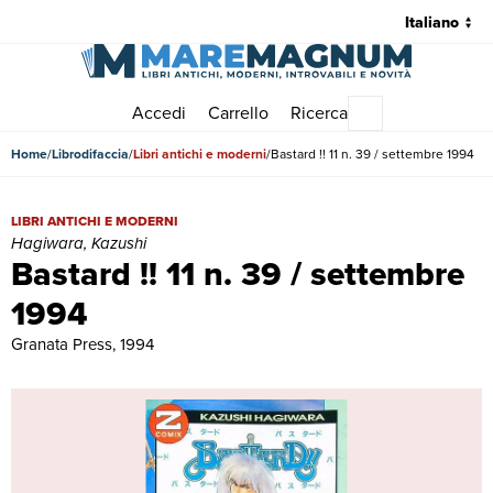
Accedi
Carrello
Ricerca
Menu principale
Home
Librodifaccia
Libri antichi e moderni
Bastard !! 11 n. 39 / settembre 1994
Bastard !! 11 n. 39 / settembre 1994 | Libri antichi e moderni | Hagiwa
LIBRI ANTICHI E MODERNI
Hagiwara, Kazushi
Bastard !! 11 n. 39 / settembre
1994
Granata Press, 1994