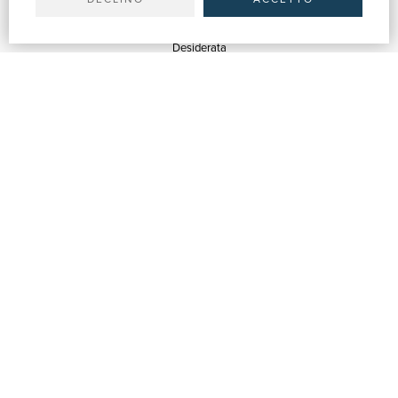
SERVIZI
Quotazioni
Desiderata
Servizi alle Biblioteche
Servizi alle Librerie
Servizi Pubblicitari
ASSISTENZA
Aiuto e FAQ
Tracciare gli ordini
Diritto di recesso
Fatturazione
Carta del Docente / 18App
Contattaci
SU DI NOI
Chi siamo
Mostre & Eventi
Venditori
Blog
Vendi con noi