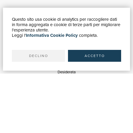
Questo sito usa cookie di analytics per raccogliere dati
GUIDA ACQUISTI
in forma aggregata e cookie di terze parti per migliorare
Catalogo
l'esperienza utente.
Leggi l'
Informativa Cookie Policy
completa.
Ricerca avanzata
Il tuo account
Spedizioni
DECLINO
ACCETTO
SERVIZI
Quotazioni
Desiderata
Servizi alle Biblioteche
Servizi alle Librerie
Servizi Pubblicitari
ASSISTENZA
Aiuto e FAQ
Tracciare gli ordini
Diritto di recesso
Fatturazione