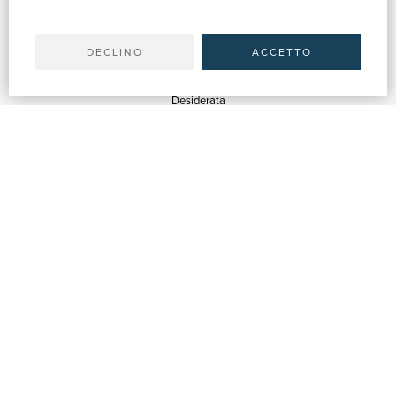
Il tuo account
Spedizioni
DECLINO
ACCETTO
SERVIZI
Quotazioni
Desiderata
Servizi alle Biblioteche
Servizi alle Librerie
Servizi Pubblicitari
ASSISTENZA
Aiuto e FAQ
Tracciare gli ordini
Diritto di recesso
Fatturazione
Carta del Docente / 18App
Contattaci
SU DI NOI
Chi siamo
Mostre & Eventi