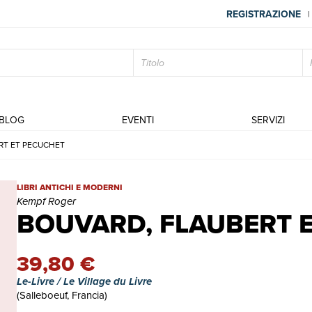
REGISTRAZIONE
|
BLOG
EVENTI
SERVIZI
RT ET PECUCHET
BOUVARD, FLAUBERT ET PECUCHET | Libri antichi e moderni | 
LIBRI ANTICHI E MODERNI
Kempf Roger
BOUVARD, FLAUBERT 
39,80 €
Le-Livre / Le Village du Livre
(Salleboeuf, Francia)