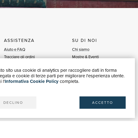
ASSISTENZA
SU DI NOI
Aiuto e FAQ
Chi siamo
Tracciare gli ordini
Mostre & Eventi
Diritto di recesso
Venditori
o sito usa cookie di analytics per raccogliere dati in forma
Fatturazione
Blog
gata e cookie di terze parti per migliorare l'esperienza utente.
Carta del Docente / 18App
Vendi con noi
 l'
Informativa Cookie Policy
completa.
Contattaci
DECLINO
ACCETTO