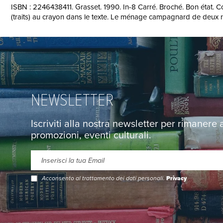
ISBN : 2246438411. Grasset. 1990. In-8 Carré. Broché. Bon état. Co
(traits) au crayon dans le texte. Le ménage campagnard de deux ret
NEWSLETTER
Iscriviti alla nostra newsletter per rimanere
promozioni, eventi culturali.
Acconsento al trattamento dei dati personali.
Privacy