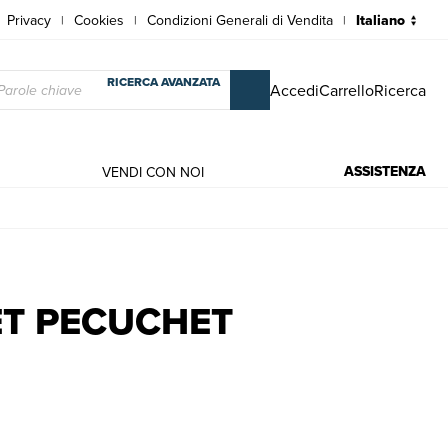
Privacy
Cookies
Condizioni Generali di Vendita
|
|
|
RICERCA AVANZATA
Accedi
Carrello
Ricerca
ASSISTENZA
VENDI CON NOI
Kempf Roger
ET PECUCHET