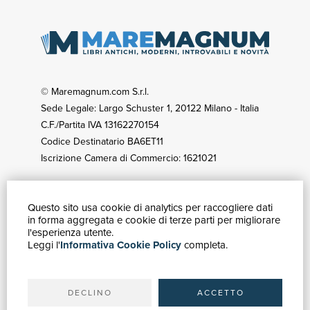
© Maremagnum.com S.r.l.
Sede Legale: Largo Schuster 1, 20122 Milano - Italia
C.F./Partita IVA 13162270154
Codice Destinatario BA6ET11
Iscrizione Camera di Commercio: 1621021
Questo sito usa cookie di analytics per raccogliere dati
GUIDA ACQUISTI
in forma aggregata e cookie di terze parti per migliorare
Catalogo
l'esperienza utente.
Leggi l'
Informativa Cookie Policy
completa.
Ricerca avanzata
Il tuo account
Spedizioni
DECLINO
ACCETTO
SERVIZI