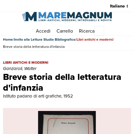
Accedi
Carrello
Ricerca
Menu principale
Home
Invito alla Lettura Studio Bibliografico
Libri antichi e moderni
Breve storia della letteratura d'infanzia
Breve storia della letteratura d'infanzia | Libri antichi e moderni | Gan
LIBRI ANTICHI E MODERNI
Ganzaroli, Walter
Breve storia della letteratura
d'infanzia
Istituto padano di arti grafiche, 1952