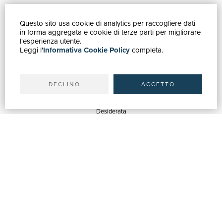
Questo sito usa cookie di analytics per raccogliere dati
GUIDA ACQUISTI
in forma aggregata e cookie di terze parti per migliorare
Catalogo
l'esperienza utente.
Leggi l'
Informativa Cookie Policy
completa.
Ricerca avanzata
Il tuo account
Spedizioni
DECLINO
ACCETTO
SERVIZI
Quotazioni
Desiderata
Servizi alle Biblioteche
Servizi alle Librerie
Servizi Pubblicitari
ASSISTENZA
Aiuto e FAQ
Tracciare gli ordini
Diritto di recesso
Fatturazione
Carta del Docente / 18App