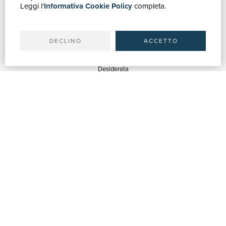
Leggi l'
Informativa Cookie Policy
completa.
Ricerca avanzata
Il tuo account
Spedizioni
DECLINO
ACCETTO
SERVIZI
Quotazioni
Desiderata
Servizi alle Biblioteche
Servizi alle Librerie
Servizi Pubblicitari
ASSISTENZA
Aiuto e FAQ
Tracciare gli ordini
Diritto di recesso
Fatturazione
Carta del Docente / 18App
Contattaci
SU DI NOI
Chi siamo