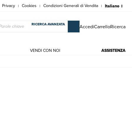
Privacy
Cookies
Condizioni Generali di Vendita
|
|
|
RICERCA AVANZATA
Accedi
Carrello
Ricerca
VENDI CON NOI
ASSISTENZA
ri vari