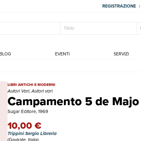
REGISTRAZIONE
|
BLOG
EVENTI
SERVIZI
Campamento 5 de Majo | Libri antichi e moderni | Autori Vari, Auto
LIBRI ANTICHI E MODERNI
Autori Vari, Autori vari
Campamento 5 de Majo
Sugar Editore, 1969
10,00 €
Trippini Sergio Libreria
(Gavirate, Italia)