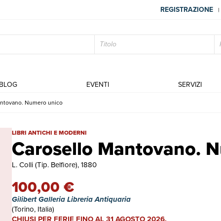
REGISTRAZIONE
|
BLOG
EVENTI
SERVIZI
antovano. Numero unico
Carosello Mantovano. Numero unico | Libri antichi e moderni |
LIBRI ANTICHI E MODERNI
Carosello Mantovano. 
L. Colli (Tip. Belfiore), 1880
100,00 €
Gilibert Galleria Libreria Antiquaria
(Torino, Italia)
CHIUSI PER FERIE FINO AL 31 AGOSTO 2026.