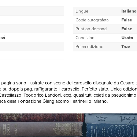
Lingue
Italiano
Copia autografata
False
Print on demand
False
nei
Condizioni
Usato
Prima edizione
True
ma pagina sono illustrate con scene del carosello disegnate da Cesare ed 
ia su doppia pag. raffigurante il carosello. Perfetto stato. Unica edizi
(L. Castellazzo, Teodorico Landoni, ecc), quasi tutti celati da pseudoni
eca della Fondazione Giangiacomo Feltrinelli di Milano.