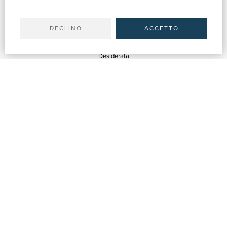
Il tuo account
Spedizioni
DECLINO
ACCETTO
SERVIZI
Quotazioni
Desiderata
Servizi alle Biblioteche
Servizi alle Librerie
Servizi Pubblicitari
ASSISTENZA
Aiuto e FAQ
Tracciare gli ordini
Diritto di recesso
Fatturazione
Carta del Docente / 18App
Contattaci
SU DI NOI
Chi siamo
Mostre & Eventi