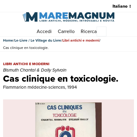
Accedi
Carrello
Ricerca
Menu principale
Home
Le-Livre / Le Village du Livre
Libri antichi e moderni
Cas clinique en toxicologie.
Cas clinique en toxicologie. | Libri antichi e moderni | Bismuth Chanta
LIBRI ANTICHI E MODERNI
Bismuth Chantal & Dally Sylvain
Cas clinique en toxicologie.
Flammarion médecine-sciences, 1994