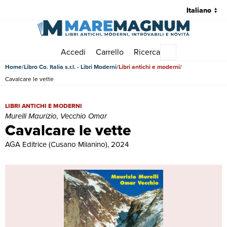
Accedi
Carrello
Ricerca
Menu principale
Home
Libro Co. Italia s.r.l. - Libri Moderni
Libri antichi e moderni
Cavalcare le vette
Cavalcare le vette | Libri antichi e moderni | Murelli Maurizio, Vecch
LIBRI ANTICHI E MODERNI
Murelli Maurizio, Vecchio Omar
Cavalcare le vette
AGA Editrice (Cusano Milanino), 2024